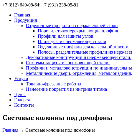
+7 (812) 640-08-64; +7 (931) 238-95-81
Главная
Продукция
Отделочные профили из нержавеющей стали
Пороги, стыкоперекрывающие профили
Профили для защиты углов
Плинтусы из нержавеющей стали
Отделочные профили для кафельной плитки
Полосы, разделительные профили из нержаве
Декоративные конструкции из нержавеющей стали.
Системы защиты из нержавеющей стали.
Профили и металлоконструкции по индивидуальны
Металлические двери, ограждения, металлоизделия
Услуги
Токарно-фрезерные работы
Нанесение покрытия из нитрида титана
Цены
Галерея
Контакты
Световые колонны под домофоны
Главная
→
Световые колонны под домофоны